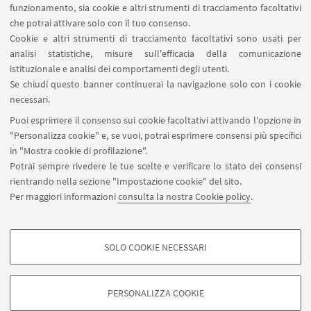
tesi dovrai
consegnare la declaratoria
stampata,
funzionamento, sia cookie e altri strumenti di tracciamento facoltativi
che potrai attivare solo con il tuo consenso.
firmata, scansionata e inviata insieme
Cookie e altri strumenti di tracciamento facoltativi sono usati per
alla scansione del tuo documento di identità a:
analisi statistiche, misure sull'efficacia della comunicazione
istituzionale e analisi dei comportamenti degli utenti.
Claudia Cavicchi
Se chiudi questo banner continuerai la navigazione solo con i cookie
e-mail:
claudia.cavicchi@unibo.it
necessari.
Puoi esprimere il consenso sui cookie facoltativi attivando l'opzione in
"Personalizza cookie" e, se vuoi, potrai esprimere consensi più specifici
in "Mostra cookie di profilazione".
Potrai sempre rivedere le tue scelte e verificare lo stato dei consensi
rientrando nella sezione "Impostazione cookie" del sito.
Via Massarenti 9, Bologna
Per maggiori informazioni
consulta la nostra Cookie policy
.
051 2098541
bibclinicabianchi.info@unibo.it
SOLO COOKIE NECESSARI
SBA - Sistema Bibliotecario di Ateneo
COOKIE DI PROFILAZIONE - FACOLTATIVI
Si tratta di cookie utilizzati per analizzare le caratteristiche della navigazione
PERSONALIZZA COOKIE
degli utenti, creare profili in base al loro comportamento sul sito, per analisi