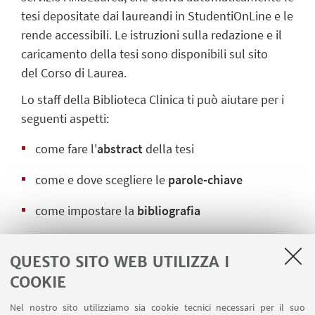
tesi depositate dai laureandi in StudentiOnLine e le
rende accessibili. Le istruzioni sulla redazione e il
caricamento della tesi sono disponibili sul sito
del Corso di Laurea.
Lo staff della Biblioteca Clinica ti può aiutare per i
seguenti aspetti:
come fare l'
abstract
della tesi
come e dove scegliere le
parole-chiave
come impostare la
bibliografia
scelta del
livello di accesso
e di consultazione
QUESTO SITO WEB UTILIZZA I
scelta della
licenza d'uso
COOKIE
Per autorizzare la pubblicazione online della tua
Nel nostro sito utilizziamo sia cookie tecnici necessari per il suo