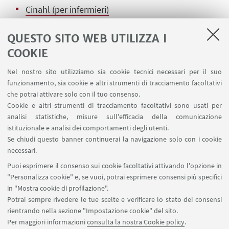
Cinahl (per infermieri)
JoVE clinical skills
Per la didattica della pratica
QUESTO SITO WEB UTILIZZA I
clinica.
COOKIE
Journal Citation Reports - Impact Factor
Nel nostro sito utilizziamo sia cookie tecnici necessari per il suo
funzionamento, sia cookie e altri strumenti di tracciamento facoltativi
Ebook di medicina in italiano
che potrai attivare solo con il tuo consenso.
Cookie e altri strumenti di tracciamento facoltativi sono usati per
Covid 19
Raccolta di informazioni sul virus COVID-
analisi statistiche, misure sull'efficacia della comunicazione
19 che istituzioni ed editori rendono accessibili
istituzionale e analisi dei comportamenti degli utenti.
Se chiudi questo banner continuerai la navigazione solo con i cookie
gratuitamente.
necessari.
Puoi esprimere il consenso sui cookie facoltativi attivando l'opzione in
"Personalizza cookie" e, se vuoi, potrai esprimere consensi più specifici
in "Mostra cookie di profilazione".
Potrai sempre rivedere le tue scelte e verificare lo stato dei consensi
rientrando nella sezione "Impostazione cookie" del sito.
Via Massarenti 9, Bologna
Per maggiori informazioni
consulta la nostra Cookie policy
.
051 2098541