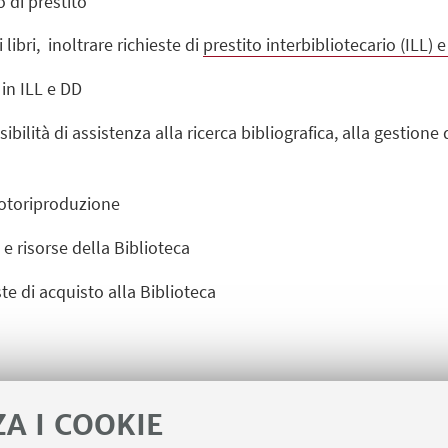
o di prestito
i libri, inoltrare richieste di
prestito interbibliotecario (ILL)
 in ILL e DD
bilità di assistenza alla ricerca bibliografica, alla gestione 
 fotoriproduzione
 e risorse della Biblioteca
e di acquisto alla Biblioteca
parte a scaffale aperto e l’accesso ai libri è libero. La consu
ZA I COOKIE
istrata al banco prestito presentando un documento d’ident