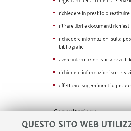
registrarti per accedere al servizi
richiedere in prestito o restituire 
ritirare libri e documenti richiesti
richiedere informazioni sulla possi
bibliografie
avere informazioni sui servizi di
richiedere informazioni su servizi
effettuare suggerimenti o propost
Consultazione
La biblioteca è organizzata in gran 
QUESTO SITO WEB UTILIZ
conservato nei magazzini verrà reg