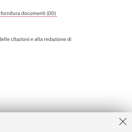
 e fornitura documenti (DD)
delle citazioni e alla redazione di
ltazione in sede del materiale
ità valido