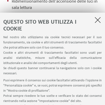
Ridimensionamento dell'accensione delle luci in
sala lettura
Raccolta differenziata
QUESTO SITO WEB UTILIZZA I
Monitoraggio della temperatura degli ambienti.
COOKIE
Nel nostro sito utilizziamo sia cookie tecnici necessari per il suo
funzionamento, sia cookie e altri strumenti di tracciamento facoltativi
che potrai attivare solo con il tuo consenso.
IN EVIDENZA
Cookie e altri strumenti di tracciamento facoltativi sono usati per
analisi statistiche, misure sull'efficacia della comunicazione
Ecodecalogo
[ .pdf 1240Kb ]
istituzionale e analisi dei comportamenti degli utenti.
Se chiudi questo banner continuerai la navigazione solo con i cookie
Decalogo
[ .pdf 826Kb ]
necessari.
Puoi esprimere il consenso sui cookie facoltativi attivando l'opzione in
"Personalizza cookie" e, se vuoi, potrai esprimere consensi più specifici
in "Mostra cookie di profilazione".
Potrai sempre rivedere le tue scelte e verificare lo stato dei consensi
rientrando nella sezione "Impostazione cookie" del sito.
Via Massarenti 9, Bologna