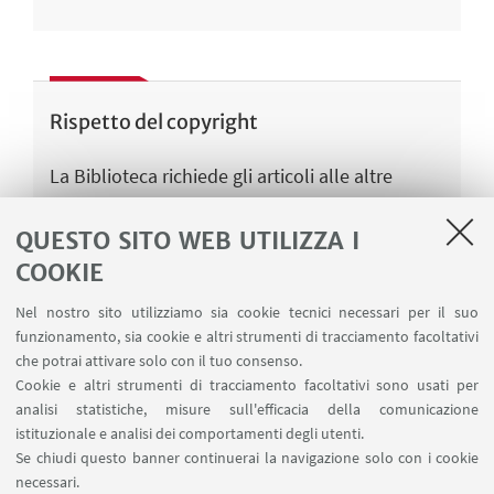
Rispetto del copyright
La Biblioteca richiede gli articoli alle altre
biblioteche nel rispetto della normativa vigente
sul diritto d’autore (L.633/1941 e succ. mod.) e
QUESTO SITO WEB UTILIZZA I
delle clausole contrattuali stipulate per
COOKIE
l’accesso alle riviste elettroniche.
Nel nostro sito utilizziamo sia cookie tecnici necessari per il suo
funzionamento, sia cookie e altri strumenti di tracciamento facoltativi
Gli utenti che usufruiscono del servizio si
che potrai attivare solo con il tuo consenso.
impegnano a utilizzare gli articoli ricevuti per
Cookie e altri strumenti di tracciamento facoltativi sono usati per
analisi statistiche, misure sull'efficacia della comunicazione
esclusivo uso personale di studio e di ricerca,
istituzionale e analisi dei comportamenti degli utenti.
nel rispetto dei vincoli contrattuali e di legge.
Se chiudi questo banner continuerai la navigazione solo con i cookie
necessari.