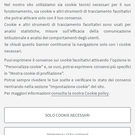
Nel nostro sito utilizziamo sia cookie tecnici necessari per il suo
funzionamento, sia cookie e altri strumenti di tracciamento facoltativi
che potrai attivare solo con il tuo consenso.
Cookie e altri strumenti di tracciamento facoltativi sono usati per
analisi statistiche, misure sull'efficacia della comunicazione
istituzionale e analisi dei comportamenti degli utenti.
Se chiudi questo banner continuerai la navigazione solo con i cookie
necessari.
Puoi esprimere il consenso sui cookie facoltativi attivando l'opzione in
"Personalizza cookie" e, se vuoi, potrai esprimere consensi più specifici
in "Mostra cookie di profilazione".
Potrai sempre rivedere le tue scelte e verificare lo stato dei consensi
rientrando nella sezione "Impostazione cookie" del sito.
Via Massarenti 9, Bologna
Per maggiori informazioni
consulta la nostra Cookie policy
.
051 2098541
bibclinicabianchi.info@unibo.it
SOLO COOKIE NECESSARI
SBA - Sistema Bibliotecario di Ateneo
COOKIE DI PROFILAZIONE - FACOLTATIVI
Si tratta di cookie utilizzati per analizzare le caratteristiche della navigazione