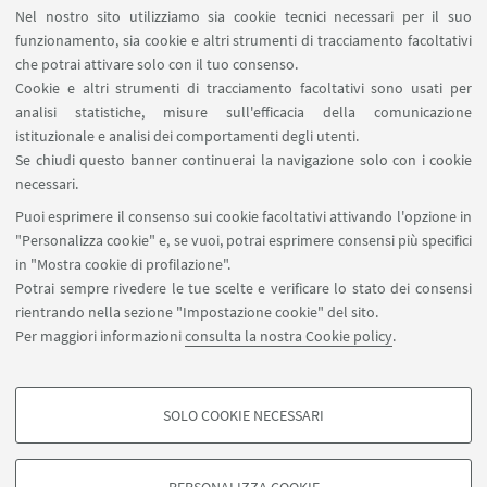
Nel nostro sito utilizziamo sia cookie tecnici necessari per il suo
funzionamento, sia cookie e altri strumenti di tracciamento facoltativi
che potrai attivare solo con il tuo consenso.
Cookie e altri strumenti di tracciamento facoltativi sono usati per
analisi statistiche, misure sull'efficacia della comunicazione
istituzionale e analisi dei comportamenti degli utenti.
Se chiudi questo banner continuerai la navigazione solo con i cookie
necessari.
Puoi esprimere il consenso sui cookie facoltativi attivando l'opzione in
"Personalizza cookie" e, se vuoi, potrai esprimere consensi più specifici
in "Mostra cookie di profilazione".
Potrai sempre rivedere le tue scelte e verificare lo stato dei consensi
rientrando nella sezione "Impostazione cookie" del sito.
Via Massarenti 9, Bologna
Per maggiori informazioni
consulta la nostra Cookie policy
.
051 2098541
bibclinicabianchi.info@unibo.it
SOLO COOKIE NECESSARI
SBA - Sistema Bibliotecario di Ateneo
COOKIE DI PROFILAZIONE - FACOLTATIVI
Si tratta di cookie utilizzati per analizzare le caratteristiche della navigazione