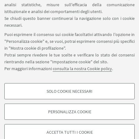
analisi statistiche, misure sull'efficacia della comunicazione
istituzionale e analisi dei comportamenti degli utenti.
Se chiudi questo banner continuerai la navigazione solo con i cookie
necessari.
Sala di consultazione
Puoi esprimere il consenso sui cookie facoltativi attivando l'opzione in
"Personalizza cookie" e, se vuoi, potrai esprimere consensi più specifici
in "Mostra cookie di profilazione".
Potrai sempre rivedere le tue scelte e verificare lo stato dei consensi
rientrando nella sezione "Impostazione cookie" del sito.
Via Massarenti 9, Bologna
Per maggiori informazioni
consulta la nostra Cookie policy
.
051 2098541
bibclinicabianchi.info@unibo.it
SOLO COOKIE NECESSARI
SBA - Sistema Bibliotecario di Ateneo
COOKIE DI PROFILAZIONE - FACOLTATIVI
Si tratta di cookie utilizzati per analizzare le caratteristiche della navigazione
PERSONALIZZA COOKIE
degli utenti, creare profili in base al loro comportamento sul sito, per analisi
di marketing.
©Copyright 2026 - ALMA MATER STUDIORUM - Università di
Mostra cookie di profilazione
Bologna - Via Zamboni, 33 - 40126 Bologna - PI: 01131710376 -
ACCETTA TUTTI I COOKIE
CF: 80007010376 -
Privacy
-
Note legali
-
Impostazioni Cookie