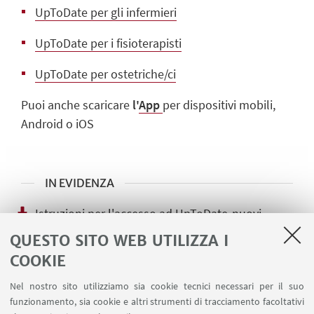
UpToDate per gli infermieri
UpToDate per i fisioterapisti
UpToDate per ostetriche/ci
Puoi anche scaricare
l'
App
per dispositivi mobili,
Android o iOS
IN EVIDENZA
Istruzioni per l'accesso ad UpToDate-nuovi-
utenti_Università di Bologna
QUESTO SITO WEB UTILIZZA I
[ .pdf 373Kb ]
COOKIE
UpToDate :accesso utenti registrati prima di
Nel nostro sito utilizziamo sia cookie tecnici necessari per il suo
Gennaio 2025
funzionamento, sia cookie e altri strumenti di tracciamento facoltativi