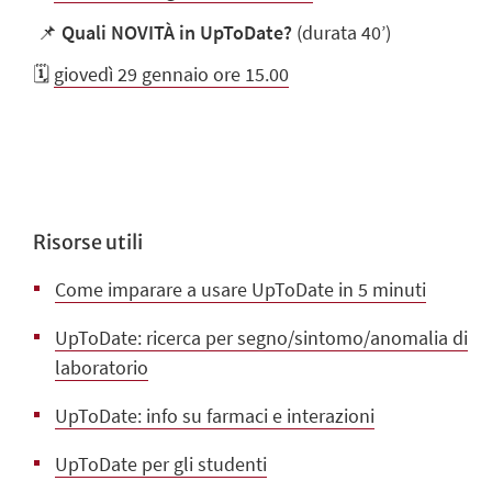
📌
Quali NOVITÀ in UpToDate?
(durata 40’)
🗓️
giovedì 29 gennaio ore 15.00
Risorse utili
Come imparare a usare UpToDate in 5 minuti
UpToDate: ricerca per segno/sintomo/anomalia di
laboratorio
UpToDate: info su farmaci e interazioni
UpToDate per gli studenti