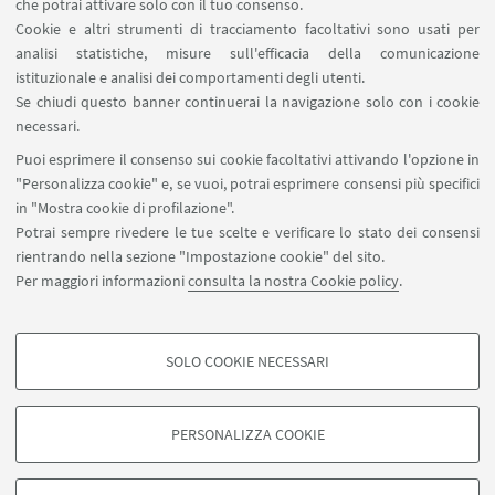
che potrai attivare solo con il tuo consenso.
[ .pdf 72Kb ]
Cookie e altri strumenti di tracciamento facoltativi sono usati per
analisi statistiche, misure sull'efficacia della comunicazione
istituzionale e analisi dei comportamenti degli utenti.
Se chiudi questo banner continuerai la navigazione solo con i cookie
IN EVIDENZA
necessari.
Puoi esprimere il consenso sui cookie facoltativi attivando l'opzione in
"Personalizza cookie" e, se vuoi, potrai esprimere consensi più specifici
in "Mostra cookie di profilazione".
Potrai sempre rivedere le tue scelte e verificare lo stato dei consensi
rientrando nella sezione "Impostazione cookie" del sito.
Via Massarenti 9, Bologna
Per maggiori informazioni
consulta la nostra Cookie policy
.
051 2098541
bibclinicabianchi.info@unibo.it
SOLO COOKIE NECESSARI
SBA - Sistema Bibliotecario di Ateneo
COOKIE DI PROFILAZIONE - FACOLTATIVI
Si tratta di cookie utilizzati per analizzare le caratteristiche della navigazione
PERSONALIZZA COOKIE
degli utenti, creare profili in base al loro comportamento sul sito, per analisi
di marketing.
©Copyright 2026 - ALMA MATER STUDIORUM - Università di
Mostra cookie di profilazione
Bologna - Via Zamboni, 33 - 40126 Bologna - PI: 01131710376 -