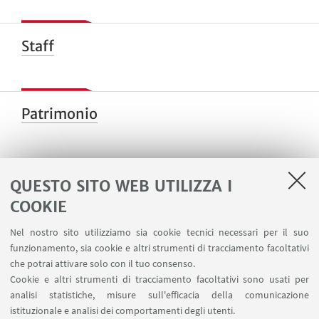
Staff
Patrimonio
QUESTO SITO WEB UTILIZZA I
La Biblioteca Clinica: la sua storia per tappe
COOKIE
La nascita e l'evoluzione della biblioteca nel corso
Nel nostro sito utilizziamo sia cookie tecnici necessari per il suo
funzionamento, sia cookie e altri strumenti di tracciamento facoltativi
degli anni.
che potrai attivare solo con il tuo consenso.
Cookie e altri strumenti di tracciamento facoltativi sono usati per
Gli spazi della Biblioteca per immagini
analisi statistiche, misure sull'efficacia della comunicazione
istituzionale e analisi dei comportamenti degli utenti.
Alcune immagini delle stanze e dei tesori della